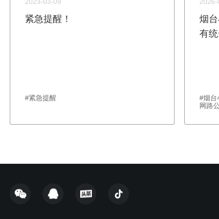
2023-03-09
2026-
紧急提醒！
烟台
有统
#紧急提醒
#烟
网路