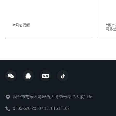
#紧急提醒
#烟
网路
烟台市芝罘区港城西大街35号泰鸿大厦17层
0535-626 2050 / 13181618162