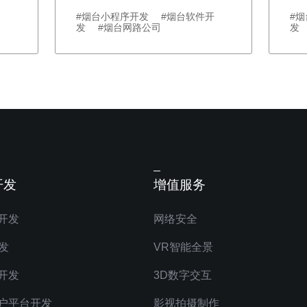
#烟台小程序开发 #烟台软件开
#
发 #烟台网路公司
发
开发
增值服务
开发
网络安全
发
VR智能全景
开发
3D数字交互
户平台开发
影视拍摄制作