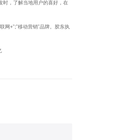
发时，了解当地用户的喜好，在
网+";"移动营销"品牌。胶东执
亿