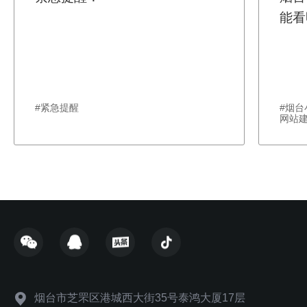
能看
#紧急提醒
#烟
网站
烟台市芝罘区港城西大街35号泰鸿大厦17层