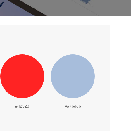
#ff2323
#a7bddb