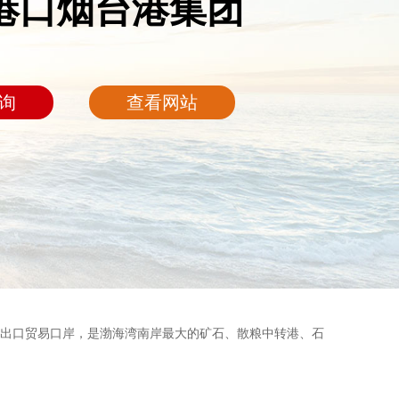
港口烟台港集团
询
查看网站
出口贸易口岸，是渤海湾南岸最大的矿石、散粮中转港、石