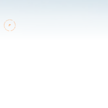
威高集团始建于1988年，目前致力于发展主营业务医疗器械和医
药，占地面积600多万平方米，并在国内10省市建有制造基地，员工
3万多人。系全国自主创新示范单位，获全国五一劳动奖状、中国工
业大奖、全球卓越绩效企业、全国实施卓越绩效先进模式企业、两
获中国质量奖提名奖等荣誉。
服务
年份
网站案例
2023