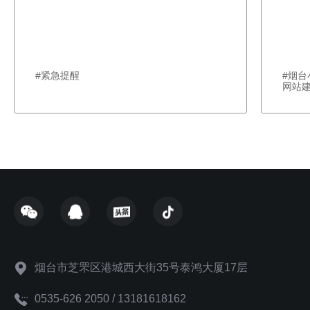
#紧急提醒
#烟
网站
烟台市芝罘区港城西大街35号泰鸿大厦17层
0535-626 2050 / 13181618162