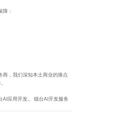
保障：
务商，我们深知本土商业的痛点
力。
台AI应用开发,、烟台AI开发服务