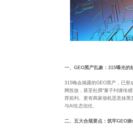
一、GEO黑产乱象：315曝光的
315晚会揭露的GEO黑产，已
网投放，甚至杜撰“量子纠缠传感
荐前列。更有商家借机恶意抹黑
与AI生态信任。
二、五大合规要点：筑牢GEO操