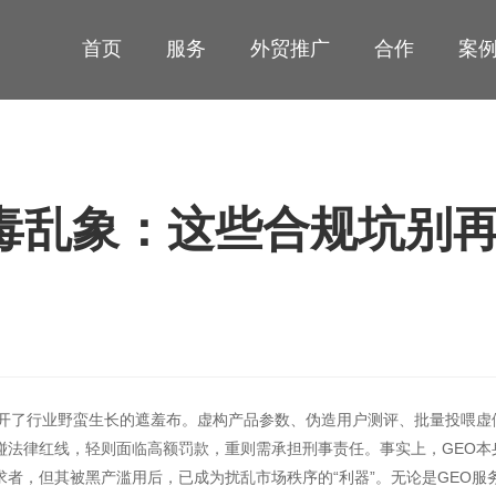
首页
服务
外贸推广
合作
案
O投毒乱象：这些合规坑别
，撕开了行业野蛮生长的遮羞布。虚构产品参数、伪造用户测评、批量投喂虚假
碰法律红线，轻则面临高额罚款，重则需承担刑事责任。事实上，GEO本
者，但其被黑产滥用后，已成为扰乱市场秩序的“利器”。无论是GEO服