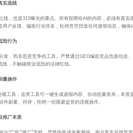
真实底线
红线，也是315曝光的重点。所有投喂给AI的内容，必须有真
造用户反馈、编造行业排名，杜绝凭空捏造任何虚假信息，确保
诋毁行为
容分发，而非恶意竞争的工具。严禁通过GEO编造竞品负面信息
底线，不触碰商业诋毁的法律红线。
刷量操作
等违规工具，这类工具可一键生成虚假内容、自动批量发布，本质是
赖软件刷量、控评，拒绝一切规避监管的违规操作。
业推广本质
标注“广告”“推广”字样，严禁伪装成专家测评、用户真实反馈等