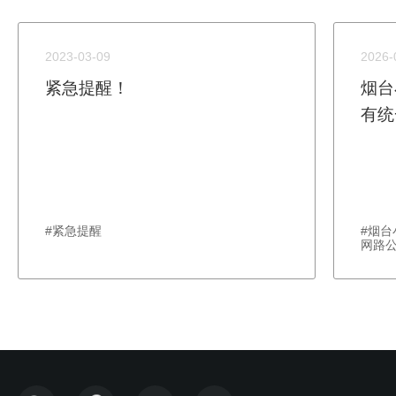
2023-03-09
2026-
紧急提醒！
烟台
有统
#紧急提醒
#烟
网路