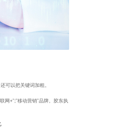
容还可以把关键词加粗。
网+";"移动营销"品牌。胶东执
亿