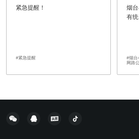
紧急提醒！
烟台
有统
#紧急提醒
#烟
网路