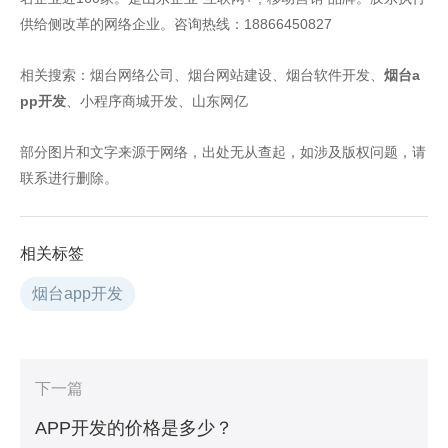
供给侧改革的网络企业。咨询热线：18866450827
相关搜索：烟台网络公司、烟台网站建设、烟台软件开发、
烟台a
pp开发
、小程序商城开发、山东网亿
部分图片和文字来源于网络，出处无从查起，如涉及版权问题，请
联系进行删除。
相关标签
烟台app开发
下一篇
APP开发的价格是多少？