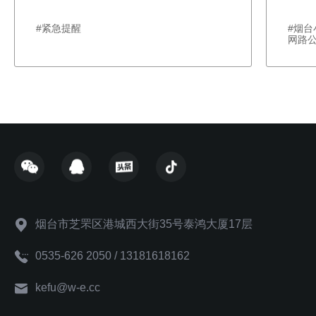
#紧急提醒
#烟
网路
烟台市芝罘区港城西大街35号泰鸿大厦17层
0535-626 2050 / 13181618162
kefu@w-e.cc