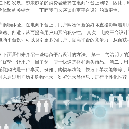
在不断发展。越来越多的消费者选择在电商平台上购物，因此，
物体验的关键之一，下面我们来谈谈电商平台设计的重要性。
户购物体验。在电商平台上，用户购物体验的好坏直接影响着用
快速、舒适，从而提高用户购买的积极性。 其次，电商平台设计
电商平台设计可以吸引更多的用户，提高平台的竞争力，从而获
？下面我们来介绍一些电商平台设计的方法。 第一，简洁明了的
和优势，让用户一目了然，便于快速选择和购买商品。 第二，用
感觉购物是一种享受。例如，购物车功能、快速下单功能等等，都
可以通过用户历史购物记录、浏览记录等信息，进行个性化推荐