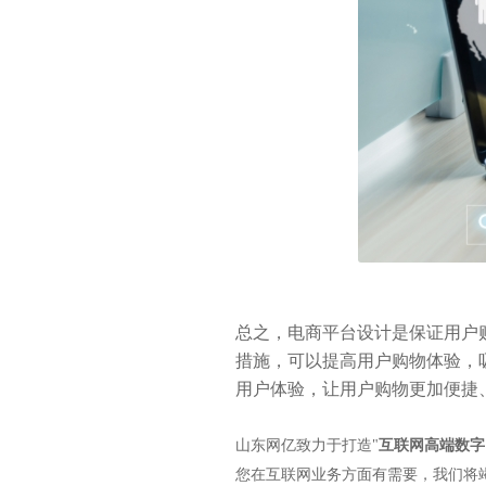
总之，电商平台设计是保证用户
措施，可以提高用户购物体验，
用户体验，让用户购物更加便捷
互联网高端数字
山东网亿致力于打造
"
您在互联网业务方面有需要，我们将竭诚