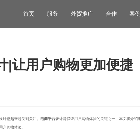
首页
服务
外贸推广
合作
案
计|让用户购物更加便捷
设计也越来越受到关注。
电商平台设计
是保证用户购物体验的关键之一。本文将介绍
。
用户购物体验