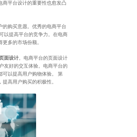
电商平台设计的重要性也愈发凸
户的购买意愿。优秀的电商平台
可以提高平台的竞争力。在电商
得更多的市场份额。
页面设计
。电商平台的页面设计
户友好的交互体验。电商平台的
可以提高用户购物体验。 第
，提高用户购买的积极性。