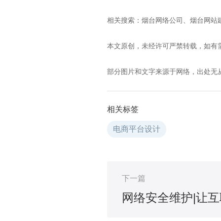
相关搜索：烟台网络公司、烟台网站
本文原创，未经许可严禁转载，如有
部分图片和文字来源于网络，出处无
相关标签
电商平台设计
下一篇
网络安全维护|让