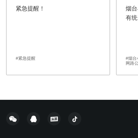
紧急提醒！
烟台
有统
#紧急提醒
#烟
网路