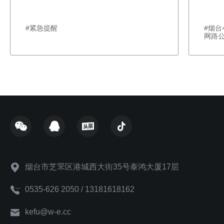
#紧急提醒
#烟
网路
烟台市芝罘区港城西大街35号泰鸿大厦17层
0535-626 2050 / 13181618162
kefu@w-e.cc