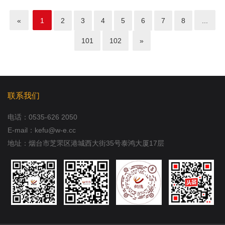
«
1
2
3
4
5
6
7
8
...
101
102
»
联系我们
电话：
0535-626 2050
E-mail：kefu@w-e.cc
地址：烟台市芝罘区港城西大街35号泰鸿大厦17层